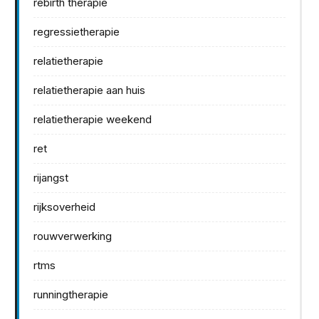
rebirth therapie
regressietherapie
relatietherapie
relatietherapie aan huis
relatietherapie weekend
ret
rijangst
rijksoverheid
rouwverwerking
rtms
runningtherapie