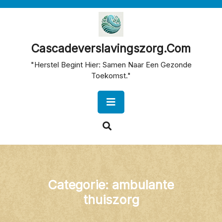
Skip
to
content
Cascadeverslavingszorg.com
"Herstel Begint Hier: Samen Naar Een Gezonde
Toekomst."
Open
Button
Categorie:
ambulante
thuiszorg