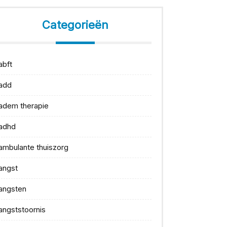
Categorieën
abft
add
adem therapie
adhd
ambulante thuiszorg
angst
angsten
angststoornis