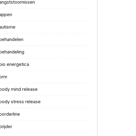
angststoornissen
appen
autisme
behandelen
behandeling
bio energetica
bmr
body mind release
body stress release
borderline
brijder