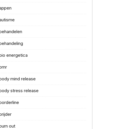
appen
autisme
behandelen
behandeling
bio energetica
bmr
body mind release
body stress release
borderline
brijder
burn out