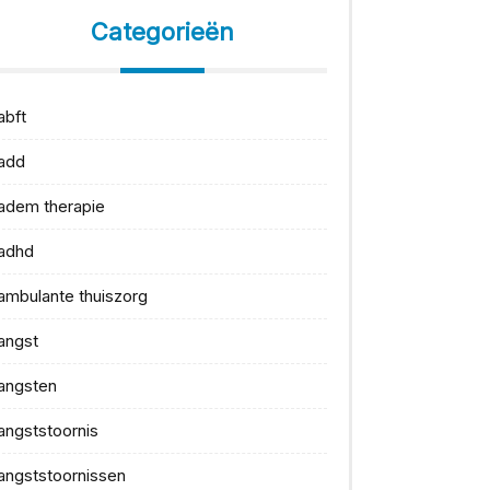
Categorieën
abft
add
adem therapie
adhd
ambulante thuiszorg
angst
angsten
angststoornis
angststoornissen