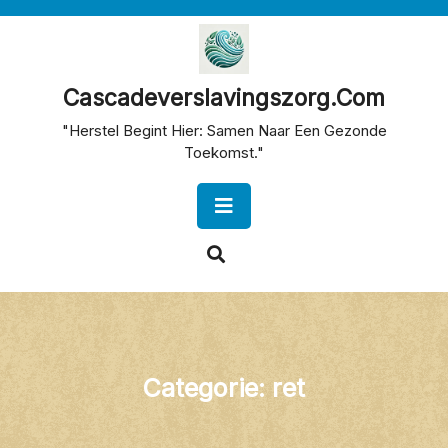
Skip
to
content
Cascadeverslavingszorg.com
"Herstel Begint Hier: Samen Naar Een Gezonde
Toekomst."
Open
Button
Categorie:
ret