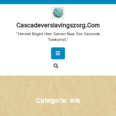
Skip
to
content
Cascadeverslavingszorg.com
"Herstel Begint Hier: Samen Naar Een Gezonde
Toekomst."
Open
Button
Categorie:
wie