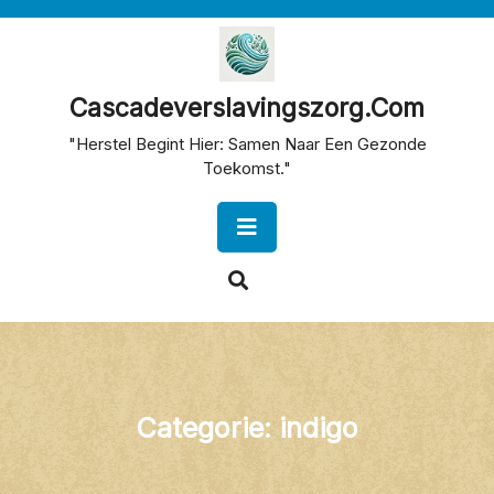
Skip
to
content
Cascadeverslavingszorg.com
"Herstel Begint Hier: Samen Naar Een Gezonde
Toekomst."
Open
Button
Categorie:
indigo