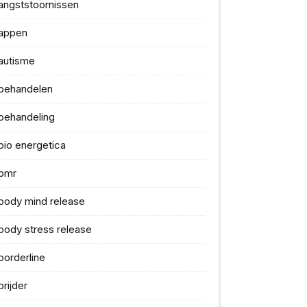
angststoornissen
appen
autisme
behandelen
behandeling
bio energetica
bmr
body mind release
body stress release
borderline
brijder