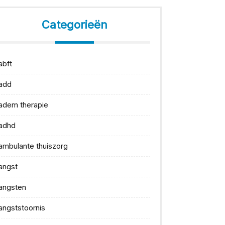
Categorieën
abft
add
adem therapie
adhd
ambulante thuiszorg
angst
angsten
angststoornis