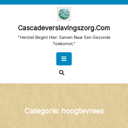
Skip
to
content
Cascadeverslavingszorg.com
"Herstel Begint Hier: Samen Naar Een Gezonde
Toekomst."
Open
Button
Categorie:
hoogtevrees