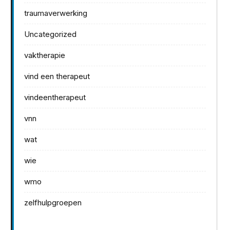
traumaverwerking
Uncategorized
vaktherapie
vind een therapeut
vindeentherapeut
vnn
wat
wie
wmo
zelfhulpgroepen