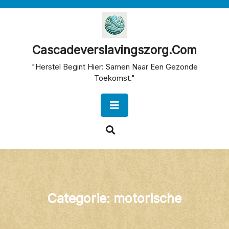
Skip
to
content
Cascadeverslavingszorg.com
"Herstel Begint Hier: Samen Naar Een Gezonde
Toekomst."
Open
Button
Categorie:
motorische