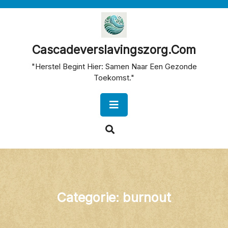
Skip
to
content
Cascadeverslavingszorg.com
"Herstel Begint Hier: Samen Naar Een Gezonde
Toekomst."
Open
Button
Categorie:
burnout