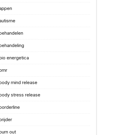
appen
autisme
behandelen
behandeling
bio energetica
bmr
body mind release
body stress release
borderline
brijder
burn out