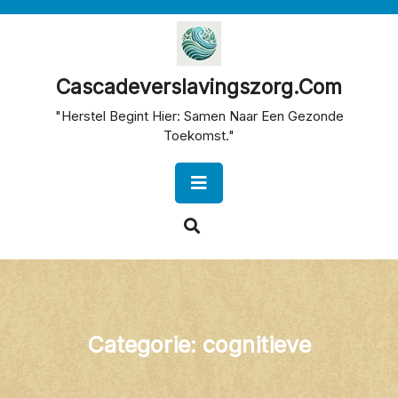
Skip
to
content
Cascadeverslavingszorg.com
"Herstel Begint Hier: Samen Naar Een Gezonde
Toekomst."
Open
Button
Categorie:
cognitieve