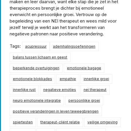
maken en leer daarvan, want elke stap die je zet in het
therapieproces brengt je dichter bij emotioneel
evenwicht en persoonlijke groei. Vertrouw op de
begeleiding van een NEI therapeut en wees mild voor
jezelf terwijl je werkt aan het transformeren van
negatieve patronen naar positieve verandering.
Tags:
acupressuur
ademhalingsoefeningen
balans tussen lichaam en geest
beperkende overtuigingen
emotionele bagage
emotionele blokkades
empathie
innerlijke groei
innerlijke rust
negatieve emoties
nei therapeut
neuro emotionele integratie
persoonlijke groei
positieve veranderingen in leven teweegbrengen
spiertesten
therapeut-cliënt relatie
veilige omgeving