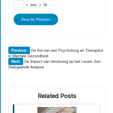
+
zes
=
14
Berichtnavigatie
Previous:
De Rol van een Psycholoog en Therapeut
in Mentale Gezondheid
Next:
De Impact van Verslaving op het Leven: Een
Diepgaande Analyse
Related Posts