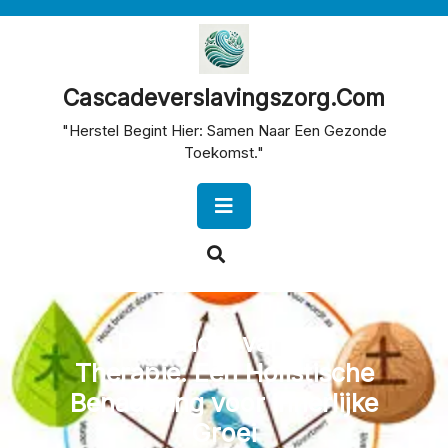
Skip
to
content
Cascadeverslavingszorg.com
"Herstel Begint Hier: Samen Naar Een Gezonde
Toekomst."
Open
Button
De Kracht van NEI
Therapie: Een Holistische
Benadering voor Innerlijke
Groei