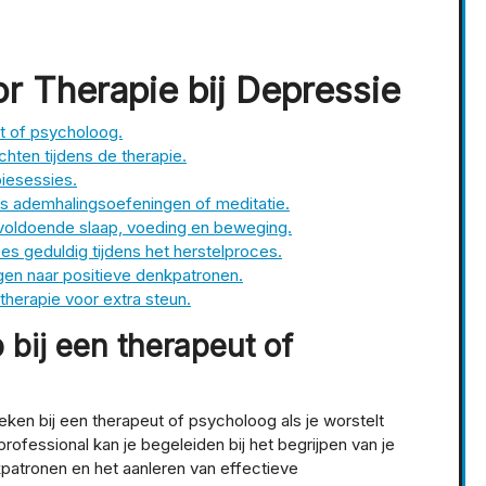
or Therapie bij Depressie
ut of psycholoog.
chten tijdens de therapie.
piesessies.
s ademhalingsoefeningen of meditatie.
 voldoende slaap, voeding en beweging.
ees geduldig tijdens het herstelproces.
en naar positieve denkpatronen.
 therapie voor extra steun.
 bij een therapeut of
eken bij een therapeut of psycholoog als je worstelt
fessional kan je begeleiden bij het begrijpen van je
kpatronen en het aanleren van effectieve