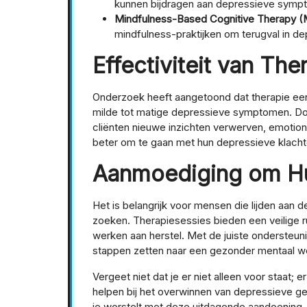
kunnen bijdragen aan depressieve symp
Mindfulness-Based Cognitive Therapy 
mindfulness-praktijken om terugval in d
Effectiviteit van The
Onderzoek heeft aangetoond dat therapie een
milde tot matige depressieve symptomen. Do
cliënten nieuwe inzichten verwerven, emotio
beter om te gaan met hun depressieve klacht
Aanmoediging om Hu
Het is belangrijk voor mensen die lijden aan
zoeken. Therapiesessies bieden een veilige r
werken aan herstel. Met de juiste ondersteu
stappen zetten naar een gezonder mentaal we
Vergeet niet dat je er niet alleen voor staat; 
helpen bij het overwinnen van depressieve gev
je worstelt met deze uitdagende aandoening.