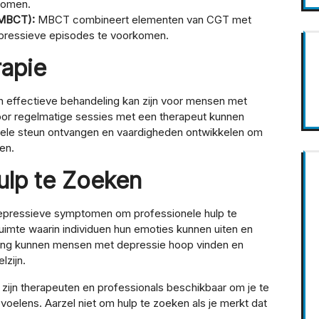
tomen.
(MBCT):
MBCT combineert elementen van CGT met
epressieve episodes te voorkomen.
rapie
 effectieve behandeling kan zijn voor mensen met
or regelmatige sessies met een therapeut kunnen
nele steun ontvangen en vaardigheden ontwikkelen om
en.
lp te Zoeken
 depressieve symptomen om professionele hulp te
uimte waarin individuen hun emoties kunnen uiten en
ning kunnen mensen met depressie hoop vinden en
lzijn.
er zijn therapeuten en professionals beschikbaar om je te
oelens. Aarzel niet om hulp te zoeken als je merkt dat