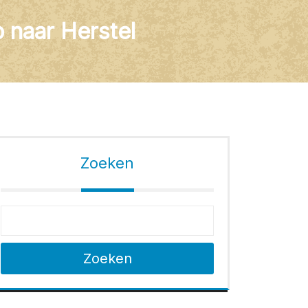
p naar Herstel
Zoeken
Zoeken