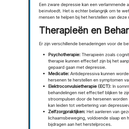
Een zware depressie kan een verlammende aand
beïnvloedt. Het is echter belangrijk om te we
mensen te helpen bij het herstellen van deze
Therapieën en Beha
Er zijn verschillende benaderingen voor de b
Psychotherapie:
Therapieën zoals cognit
therapie kunnen effectief zijn bij het a
gepaard gaan met depressie.
Medicatie:
Antidepressiva kunnen worde
hersenen te herstellen en symptomen va
Elektroconvulsietherapie (ECT):
In sommi
behandelingen niet effectief blijken te z
stroompulsen door de hersenen worden g
kan leiden tot verbetering van depress
Zelfzorgpraktijken:
Het aanleren van gez
lichaamsbeweging, voldoende slaap en h
bijdragen aan het herstelproces.