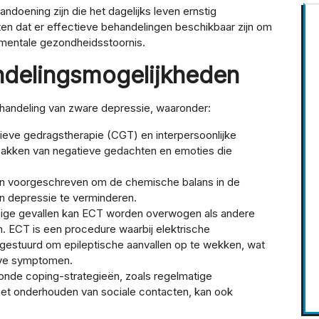
oening zijn die het dagelijks leven ernstig
ten dat er effectieve behandelingen beschikbaar zijn om
 mentale gezondheidsstoornis.
ndelingsmogelijkheden
ehandeling van zware depressie, waaronder:
ieve gedragstherapie (CGT) en interpersoonlijke
anpakken van negatieve gedachten en emoties die
n voorgeschreven om de chemische balans in de
n depressie te verminderen.
ge gevallen kan ECT worden overwogen als andere
ijn. ECT is een procedure waarbij elektrische
estuurd om epileptische aanvallen op te wekken, wat
ieve symptomen.
onde coping-strategieën, zoals regelmatige
et onderhouden van sociale contacten, kan ook