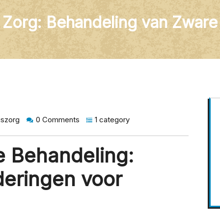
e Zorg: Behandeling van Zware
gszorg
0 Comments
1 category
e Behandeling:
deringen voor