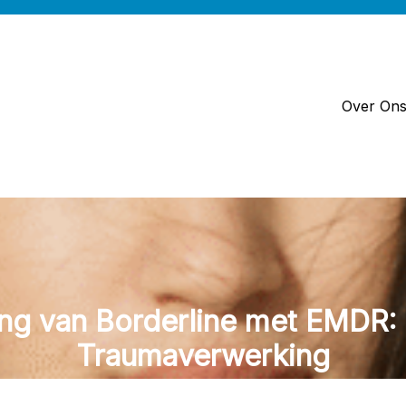
Over On
ng van Borderline met EMDR: 
Traumaverwerking