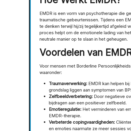
EMDR is een vorm van psychotherapie die ger
traumatische gebeurtenissen. Tijdens een E
te denken terwijl hij/zij tegelijkertijd afgele
proces helpt om de emotionele lading van he
neutrale manier op te slaan in het geheugen.
Voordelen van EMDR 
Voor mensen met Borderline Persoonlijkheids
waaronder:
Traumaverwerking:
EMDR kan helpen bij 
grondslag liggen aan symptomen van BP
Zelfbeeldverbetering:
Door negatieve ove
bijdragen aan een positiever zelfbeeld.
Emotieregulatie:
Het verminderen van emot
EMDR-therapie.
Verbeterde copingvaardigheden:
Cliënten
en emoties naarmate ze meer sessies vo