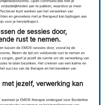
onlijkheidsstoornis. Open communicatie met je
 onduidelijkheden aan te pakken, waardoor je meer
 effectiever kunt werken aan het verwerken van
chten en gevoelens met je therapeut kan bijdragen aan
n voor je hersteltraject.
ussen de sessies door,
oende rust te nemen.
gen tussen de EMDR-sessies door, vooral bij de
toornis. Neem de tijd om voldoende rust te nemen en
e zorgen, geef je jezelf de ruimte om de verwerking van
ssies te laten bezinken. Het creëren van een kalme en
et succes van de therapie en het bereiken van
n met jezelf, verwerking kan
elf wanneer je EMDR-therapie ondergaat voor Borderline
traumatische ervaringen en het transformeren van