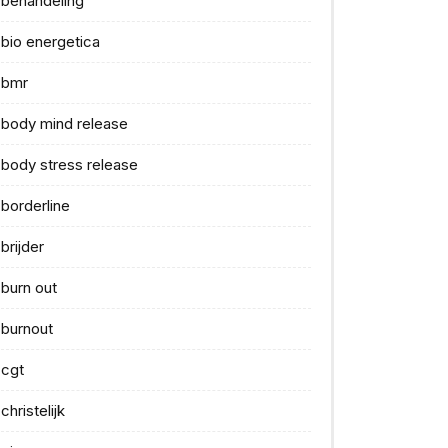
behandeling
bio energetica
bmr
body mind release
body stress release
borderline
brijder
burn out
burnout
cgt
christelijk