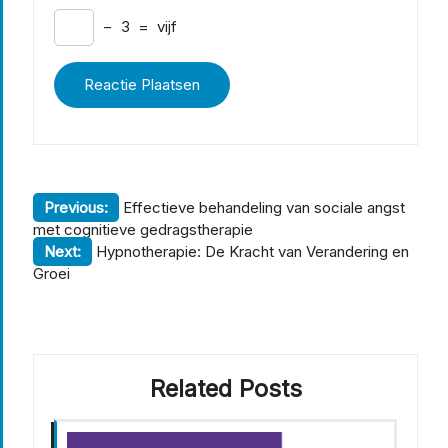
−
3
=
vijf
Berichtnavigatie
Previous:
Effectieve behandeling van sociale angst
met cognitieve gedragstherapie
Next:
Hypnotherapie: De Kracht van Verandering en
Groei
Related Posts