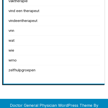
vaktherapie
vind een therapeut
vindeentherapeut
vnn
wat
wie
wmo
zelfhulpgroepen
Doctor General Physician WordPress Theme
By