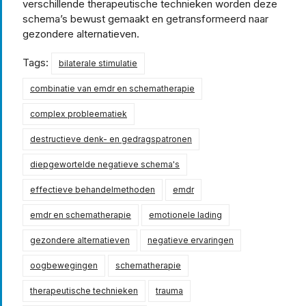
verschillende therapeutische technieken worden deze
schema’s bewust gemaakt en getransformeerd naar
gezondere alternatieven.
Tags:
bilaterale stimulatie
combinatie van emdr en schematherapie
complex probleematiek
destructieve denk- en gedragspatronen
diepgewortelde negatieve schema's
effectieve behandelmethoden
emdr
emdr en schematherapie
emotionele lading
gezondere alternatieven
negatieve ervaringen
oogbewegingen
schematherapie
therapeutische technieken
trauma