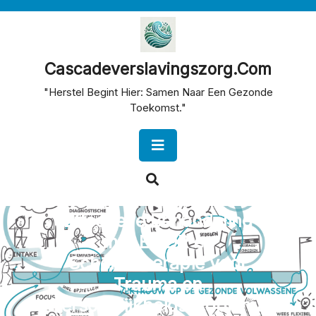
Skip
to
content
Cascadeverslavingszorg.com
"Herstel Begint Hier: Samen Naar Een Gezonde
Toekomst."
Open
Button
Effectieve Behandeling
met EMDR en
Schematherapie voor
Trauma en
Persoonlijkheidsproblema