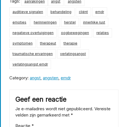
Tags:
aanrakingen
angst
angsten
auditieve signalen
behandeling
cliënt
emdr
emoties
herinneringen
herstel
innerlijke rust
negatieve overtuigingen
oogbewegingen
relaties
symptomen
therapeut
therapie
traumatische ervaringen
verlatingsangst
verlatingsangst emdr
Category:
angst
,
angsten
,
emdr
Geef een reactie
Je e-mailadres wordt niet gepubliceerd.
Vereiste
velden zijn gemarkeerd met
*
Reactie
*