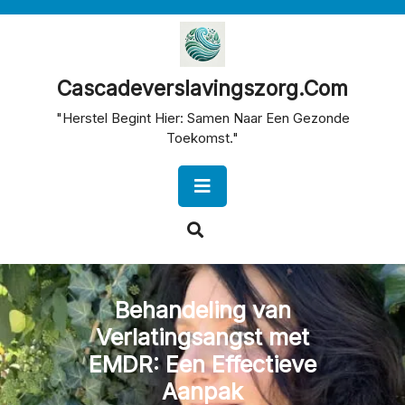
Skip
to
content
Cascadeverslavingszorg.com
"Herstel Begint Hier: Samen Naar Een Gezonde
Toekomst."
Open
Button
Behandeling van
Verlatingsangst met
EMDR: Een Effectieve
Aanpak