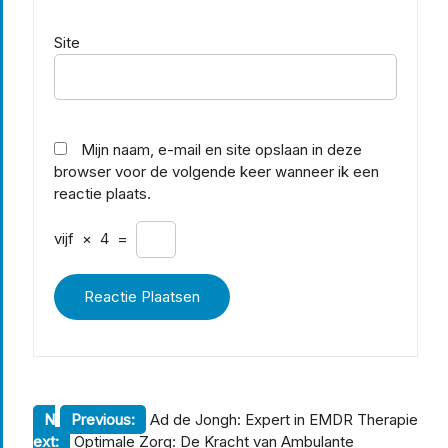
Site
Mijn naam, e-mail en site opslaan in deze
browser voor de volgende keer wanneer ik een
reactie plaats.
vijf
×
4
=
Berichtnavigatie
N
Previous:
Ad de Jongh: Expert in EMDR Therapie
ext:
Optimale Zorg: De Kracht van Ambulante