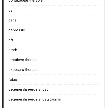
contextuele therapie
cz
dans
depressie
eft
emdr
emotieve therapie
exposure therapie
fobie
gegeneraliseerde angst
gegeneraliseerde angststoornis