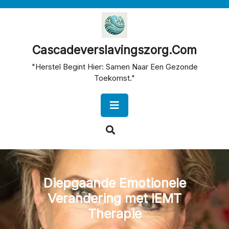
Skip
to
content
Cascadeverslavingszorg.com
"Herstel Begint Hier: Samen Naar Een Gezonde
Toekomst."
Open
Button
Diepgaande Emotionele
Verandering met IEMT
Therapie