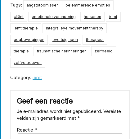
Tags:
angststoornissen
belemmerende emoties
cliënt
emotionele verandering
hersenen
iemt
iemt therapie
integral eye movement therapy
oogbewegingen
overtuigingen
therapeut
therapie
traumatische herinneringen
zelfbeeld
zelfvertrouwen
Category:
iemt
Geef een reactie
Je e-mailadres wordt niet gepubliceerd.
Vereiste
velden zijn gemarkeerd met
*
Reactie
*