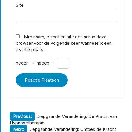
Site
Mijn naam, e-mail en site opslaan in deze
browser voor de volgende keer wanneer ik een
reactie plaats.
negen
−
negen
=
Berichtnavigatie
Previous:
Diepgaande Verandering: De Kracht van
Hypnosetherapie
Next:
Diepgaande Verandering: Ontdek de Kracht