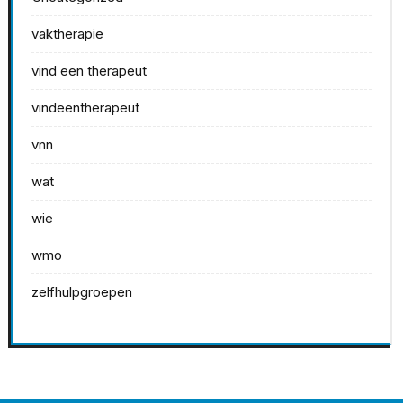
vaktherapie
vind een therapeut
vindeentherapeut
vnn
wat
wie
wmo
zelfhulpgroepen