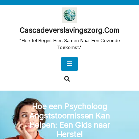
Skip
to
content
Cascadeverslavingszorg.com
"Herstel Begint Hier: Samen Naar Een Gezonde
Toekomst."
Open
Button
Hoe een Psycholoog
Angststoornissen Kan
Helpen: Een Gids naar
Herstel