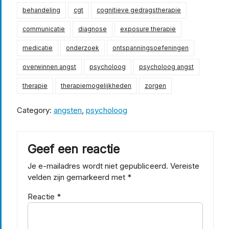
behandeling
cgt
cognitieve gedragstherapie
communicatie
diagnose
exposure therapie
medicatie
onderzoek
ontspanningsoefeningen
overwinnen angst
psycholoog
psycholoog angst
therapie
therapiemogelijkheden
zorgen
Category:
angsten
,
psycholoog
Geef een reactie
Je e-mailadres wordt niet gepubliceerd.
Vereiste
velden zijn gemarkeerd met
*
Reactie
*