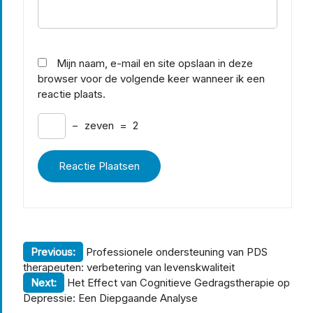
Mijn naam, e-mail en site opslaan in deze
browser voor de volgende keer wanneer ik een
reactie plaats.
−
zeven
=
2
Berichtnavigatie
Previous:
Professionele ondersteuning van PDS
therapeuten: verbetering van levenskwaliteit
Next:
Het Effect van Cognitieve Gedragstherapie op
Depressie: Een Diepgaande Analyse