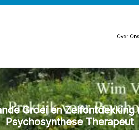
Over On
nde Groei en Zelfontdekking
Psychosynthese Therapeut