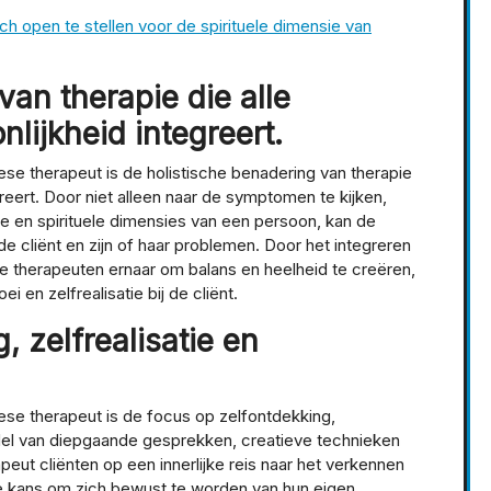
h open te stellen voor de spirituele dimensie van
van therapie die alle
lijkheid integreert.
se therapeut is de holistische benadering van therapie
reert. Door niet alleen naar de symptomen te kijken,
e en spirituele dimensies van een persoon, kan de
e cliënt en zijn of haar problemen. Door het integreren
 therapeuten ernaar om balans en heelheid te creëren,
i en zelfrealisatie bij de cliënt.
, zelfrealisatie en
ese therapeut is de focus op zelfontdekking,
iddel van diepgaande gesprekken, creatieve technieken
eut cliënten op een innerlijke reis naar het verkennen
 de kans om zich bewust te worden van hun eigen