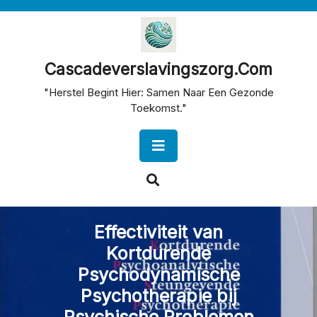
Skip
to
content
Cascadeverslavingszorg.com
"Herstel Begint Hier: Samen Naar Een Gezonde
Toekomst."
Open
Button
Effectiviteit van
Kortdurende
Psychodynamische
Psychotherapie bij