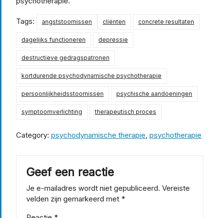
psychotherapie.
Tags:
angststoornissen
cliënten
concrete resultaten
dagelijks functioneren
depressie
destructieve gedragspatronen
kortdurende psychodynamische psychotherapie
persoonlijkheidsstoornissen
psychische aandoeningen
symptoomverlichting
therapeutisch proces
Category:
psychodynamische therapie
,
psychotherapie
Geef een reactie
Je e-mailadres wordt niet gepubliceerd.
Vereiste
velden zijn gemarkeerd met
*
Reactie
*