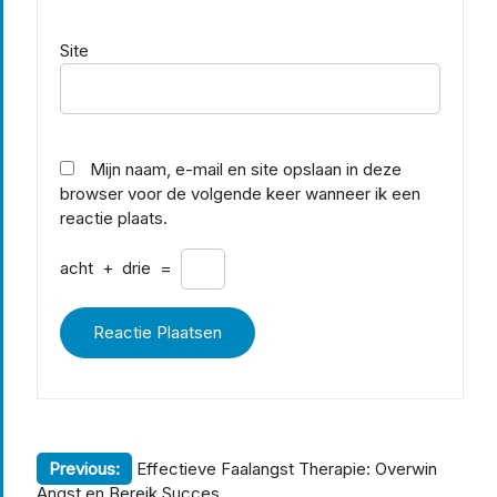
Site
Mijn naam, e-mail en site opslaan in deze
browser voor de volgende keer wanneer ik een
reactie plaats.
acht
+
drie
=
Berichtnavigatie
Previous:
Effectieve Faalangst Therapie: Overwin
Angst en Bereik Succes