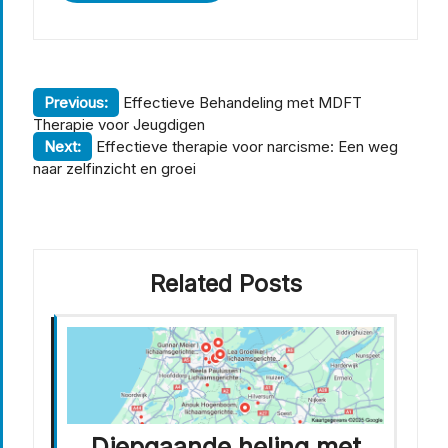
Berichtnavigatie
Previous:
Effectieve Behandeling met MDFT
Therapie voor Jeugdigen
Next:
Effectieve therapie voor narcisme: Een weg
naar zelfinzicht en groei
Related Posts
Diepgaande heling met