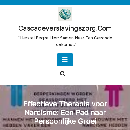
Skip
to
content
Cascadeverslavingszorg.com
"Herstel Begint Hier: Samen Naar Een Gezonde
Toekomst."
Open
Button
Effectieve Therapie voor
Narcisme: Een Pad naar
Persoonlijke Groei