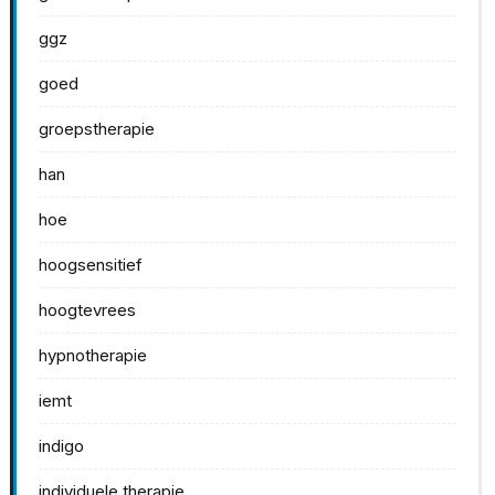
ggz
goed
groepstherapie
han
hoe
hoogsensitief
hoogtevrees
hypnotherapie
iemt
indigo
individuele therapie