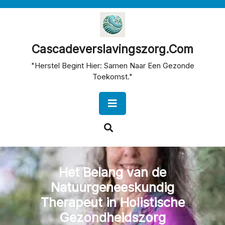
Skip
to
content
Cascadeverslavingszorg.com
"Herstel Begint Hier: Samen Naar Een Gezonde
Toekomst."
Open
Button
Het Belang van de
Natuurgeneeskundig
Therapeut in Holistische
Gezondheidszorg