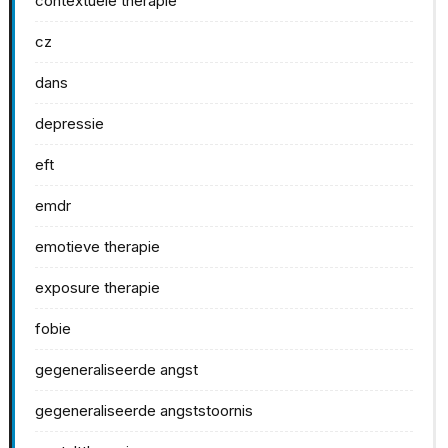
contextuele therapie
cz
dans
depressie
eft
emdr
emotieve therapie
exposure therapie
fobie
gegeneraliseerde angst
gegeneraliseerde angststoornis