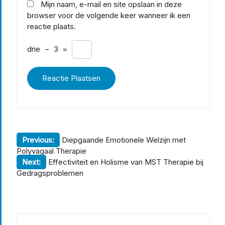
Mijn naam, e-mail en site opslaan in deze
browser voor de volgende keer wanneer ik een
reactie plaats.
drie
−
3
=
Berichtnavigatie
Previous:
Diepgaande Emotionele Welzijn met
Polyvagaal Therapie
Next:
Effectiviteit en Holisme van MST Therapie bij
Gedragsproblemen