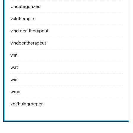
Uncategorized
vaktherapie
vind een therapeut
vindeentherapeut
vnn
wat
wie
wmo
zelfhulpgroepen