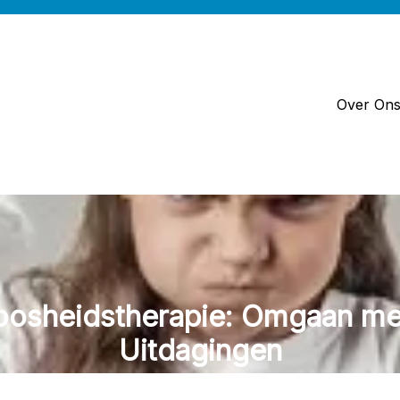
Over On
Boosheidstherapie: Omgaan me
Uitdagingen