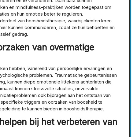
tificeren en te veranderen. Daarnaast kunnen
ken en mindfulness-praktijken worden toegepast om
uaties en hun emoties beter te reguleren.
derdeel van boosheidstherapie, waarbij cliënten leren
anier kunnen communiceren, zodat ze hun behoeften en
ssief gedrag.
oorzaken van overmatige
ken hebben, variërend van persoonlijke ervaringen en
sychologische problemen. Traumatische gebeurtenissen
ing, kunnen diepe emotionele littekens achterlaten die
arnaast kunnen stressvolle situaties, onvervulde
nicatieproblemen ook bijdragen aan het ontstaan van
 specifieke triggers en oorzaken van boosheid te
egeleiding te kunnen bieden in boosheidstherapie.
helpen bij het verbeteren van