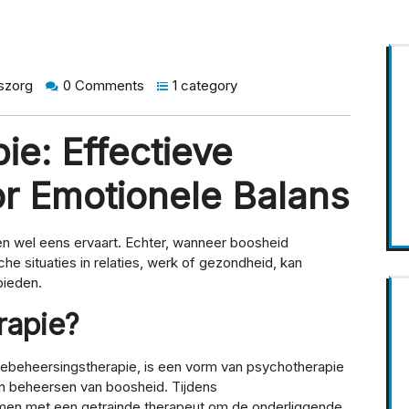
szorg
0 Comments
1 category
ie: Effectieve
r Emotionele Balans
een wel eens ervaart. Echter, wanneer boosheid
he situaties in relaties, werk of gezondheid, kan
bieden.
rapie?
ebeheersingstherapie, is een vorm van psychotherapie
 en beheersen van boosheid. Tijdens
amen met een getrainde therapeut om de onderliggende