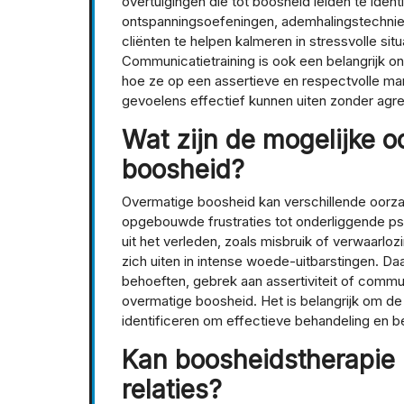
overtuigingen die tot boosheid leiden te iden
ontspanningsoefeningen, ademhalingstechnie
cliënten te helpen kalmeren in stressvolle sit
Communicatietraining is ook een belangrijk on
hoe ze op een assertieve en respectvolle m
gevoelens effectief kunnen uiten zonder agre
Wat zijn de mogelijke 
boosheid?
Overmatige boosheid kan verschillende oorza
opgebouwde frustraties tot onderliggende p
uit het verleden, zoals misbruik of verwaarloz
zich uiten in intense woede-uitbarstingen. Da
behoeften, gebrek aan assertiviteit of commu
overmatige boosheid. Het is belangrijk om de
identificeren om effectieve behandeling en b
Kan boosheidstherapie 
relaties?