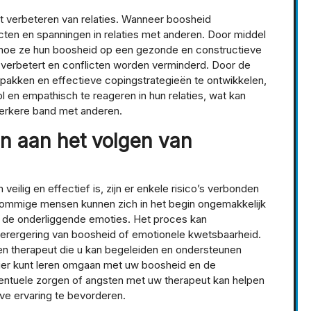
et verbeteren van relaties. Wanneer boosheid
flicten en spanningen in relaties met anderen. Door middel
hoe ze hun boosheid op een gezonde en constructieve
verbetert en conflicten worden verminderd. Door de
pakken en effectieve copingstrategieën te ontwikkelen,
ol en empathisch te reageren in hun relaties, wat kan
sterkere band met anderen.
den aan het volgen van
ilig en effectief is, zijn er enkele risico’s verbonden
Sommige mensen kunnen zich in het begin ongemakkelijk
n de onderliggende emoties. Het proces kan
ke verergering van boosheid of emotionele kwetsbaarheid.
en therapeut die u kan begeleiden en ondersteunen
anier kunt leren omgaan met uw boosheid en de
entuele zorgen of angsten met uw therapeut kan helpen
eve ervaring te bevorderen.