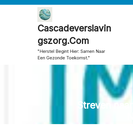
Skip
to
content
Cascadeverslavin
Gszorg.com
"Herstel Begint Hier: Samen Naar
Een Gezonde Toekomst."
Streven naar
N