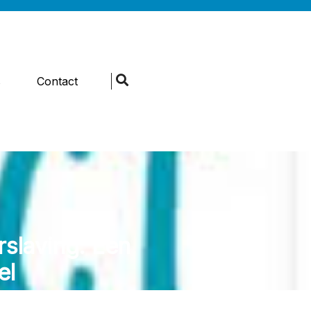
s
Contact
rslaving: Een
el