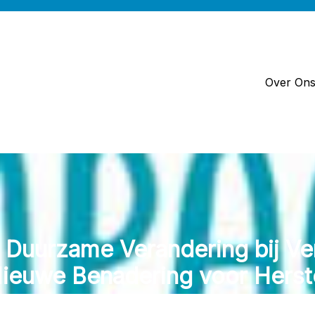
Over On
 Duurzame Verandering bij Ve
ieuwe Benadering voor Herst