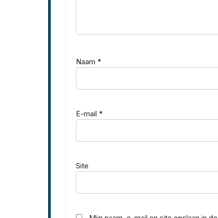
Naam
*
E-mail
*
Site
Mijn naam, e-mail en site opslaan in 