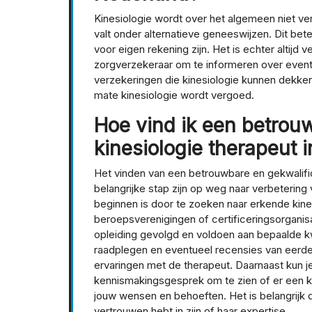
Kinesiologie wordt over het algemeen niet v
valt onder alternatieve geneeswijzen. Dit bet
voor eigen rekening zijn. Het is echter altijd
zorgverzekeraar om te informeren over event
verzekeringen die kinesiologie kunnen dekken.
mate kinesiologie wordt vergoed.
Hoe vind ik een betrou
kinesiologie therapeut 
Het vinden van een betrouwbare en gekwalifi
belangrijke stap zijn op weg naar verbeterin
beginnen is door te zoeken naar erkende kines
beroepsverenigingen of certificeringsorgan
opleiding gevolgd en voldoen aan bepaalde kwa
raadplegen en eventueel recensies van eerder
ervaringen met de therapeut. Daarnaast kun j
kennismakingsgesprek om te zien of er een kli
jouw wensen en behoeften. Het is belangrijk d
vertrouwen hebt in zijn of haar expertise.