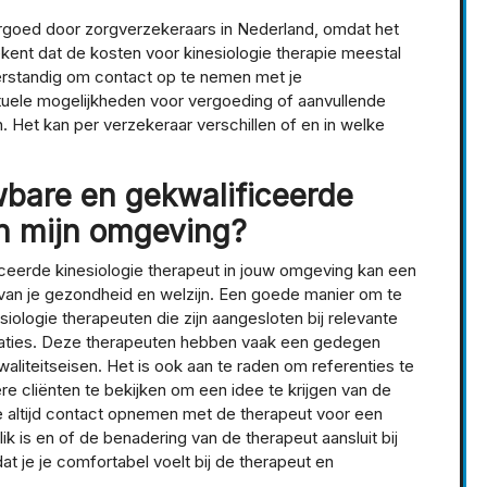
ergoed door zorgverzekeraars in Nederland, omdat het
ekent dat de kosten voor kinesiologie therapie meestal
 verstandig om contact op te nemen met je
uele mogelijkheden voor vergoeding of aanvullende
 Het kan per verzekeraar verschillen of en in welke
wbare en gekwalificeerde
in mijn omgeving?
ceerde kinesiologie therapeut in jouw omgeving kan een
g van je gezondheid en welzijn. Een goede manier om te
iologie therapeuten die zijn aangesloten bij relevante
isaties. Deze therapeuten hebben vaak een gedegen
liteitseisen. Het is ook aan te raden om referenties te
e cliënten te bekijken om een idee te krijgen van de
e altijd contact opnemen met de therapeut voor een
k is en of de benadering van de therapeut aansluit bij
at je je comfortabel voelt bij de therapeut en