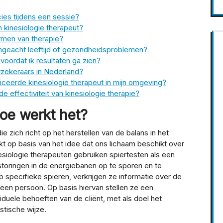
ies tijdens een sessie?
n kinesiologie therapeut?
ormen van therapie?
 ongeacht leeftijd of gezondheidsproblemen?
voordat ik resultaten ga zien?
rzekeraars in Nederland?
iceerde kinesiologie therapeut in mijn omgeving?
e effectiviteit van kinesiologie therapie?
hoe werkt het?
e zich richt op het herstellen van de balans in het
kt op basis van het idee dat ons lichaam beschikt over
esiologie therapeuten gebruiken spiertesten als een
oringen in de energiebanen op te sporen en te
p specifieke spieren, verkrijgen ze informatie over de
een persoon. Op basis hiervan stellen ze een
duele behoeften van de cliënt, met als doel het
stische wijze.