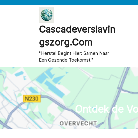
Skip
to
content
Cascadeverslavin
Gszorg.com
"Herstel Begint Hier: Samen Naar
Een Gezonde Toekomst."
Ontdek de Vo