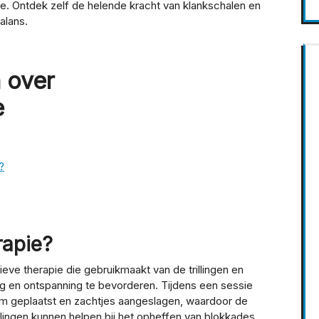
ine. Ontdek zelf de helende kracht van klankschalen en
alans.
 over
e
?
rapie?
ieve therapie die gebruikmaakt van de trillingen en
g en ontspanning te bevorderen. Tijdens een sessie
am geplaatst en zachtjes aangeslagen, waardoor de
illingen kunnen helpen bij het opheffen van blokkades,