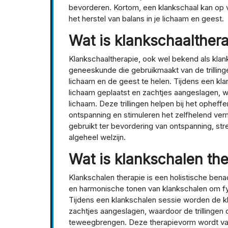
bevorderen. Kortom, een klankschaal kan op 
het herstel van balans in je lichaam en geest.
Wat is klankschaalther
Klankschaaltherapie, ook wel bekend als klan
geneeskunde die gebruikmaakt van de trillin
lichaam en de geest te helen. Tijdens een kl
lichaam geplaatst en zachtjes aangeslagen, wa
lichaam. Deze trillingen helpen bij het ophe
ontspanning en stimuleren het zelfhelend ver
gebruikt ter bevordering van ontspanning, str
algeheel welzijn.
Wat is klankschalen th
Klankschalen therapie is een holistische bena
en harmonische tonen van klankschalen om fy
Tijdens een klankschalen sessie worden de kl
zachtjes aangeslagen, waardoor de trillingen
teweegbrengen. Deze therapievorm wordt vaak 