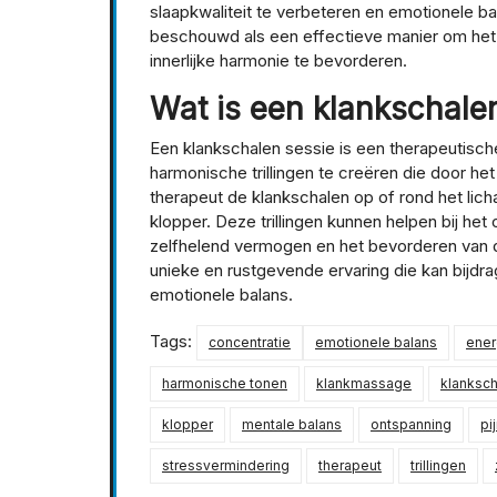
slaapkwaliteit te verbeteren en emotionele ba
beschouwd als een effectieve manier om het 
innerlijke harmonie te bevorderen.
Wat is een klankschale
Een klankschalen sessie is een therapeutisch
harmonische trillingen te creëren die door he
therapeut de klankschalen op of rond het lich
klopper. Deze trillingen kunnen helpen bij he
zelfhelend vermogen en het bevorderen van d
unieke en rustgevende ervaring die kan bijdra
emotionele balans.
Tags:
concentratie
emotionele balans
ener
harmonische tonen
klankmassage
klanksch
klopper
mentale balans
ontspanning
pi
stressvermindering
therapeut
trillingen