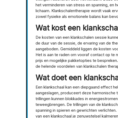
het verminderen van stress en spanning, en h
lichaam. Klankschalentherapie wordt vaak erv
zowel fysieke als emotionele balans kan bev
Wat kost een klankscha
De kosten van een klankschalen sessie kunnen 
de duur van de sessie, de ervaring van de th
aangeboden. Gemiddeld liggen de kosten voor
Het is aan te raden om vooraf contact op te
prijs en mogelijke pakketopties te bespreken. 
de helende voordelen van klankschalen therap
Wat doet een klankscha
Een klankschaal kan een diepgaand effect he
aangeslagen, produceert deze harmonische tri
trillingen kunnen blokkades in energiestrome
teweegbrengen. De trillingen van de klanksch
spanning in spieren en gewrichten verlichten.
van een klankschaal je zenuwstelsel kalmeren,