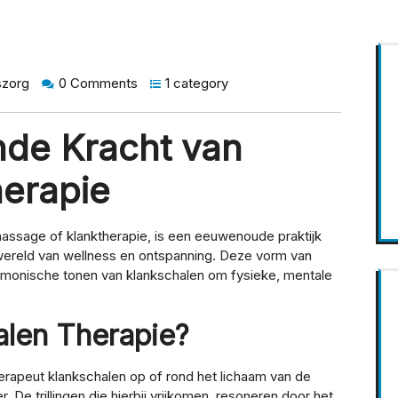
szorg
0 Comments
1 category
nde Kracht van
erapie
assage of klanktherapie, is een eeuwenoude praktijk
wereld van wellness en ontspanning. Deze vorm van
harmonische tonen van klankschalen om fysieke, mentale
len Therapie?
herapeut klankschalen op of rond het lichaam van de
. De trillingen die hierbij vrijkomen, resoneren door het