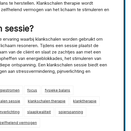
lans te herstellen. Klankschalen therapie wordt
zelfhelend vermogen van het lichaam te stimuleren en
n sessie?
e ervaring waarbij klankschalen worden gebruikt om
t lichaam resoneren. Tijdens een sessie plaatst de
aam van de cliënt en slaat ze zachtjes aan met een
t opheffen van energieblokkades, het stimuleren van
iepe ontspanning. Een klankschalen sessie biedt een
gen aan stressvermindering, pijnverlichting en
giestromen
focus
fysieke balans
alen sessie
klankschalen therapie
klanktherapie
jnverlichting
slaapkwaliteit
spierspanning
zelfhelend vermogen