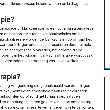
verschillende niveaus helend werken en bijdragen aan
apie?
kmassage of klanktherapie, is een vorm van alternatieve
gen en harmonische tonen van klankschalen om het
ankschaalsessie worden de klankschalen op of rond het
ardoor trillingen ontstaan die resoneren door het hele
ffen van energetische blokkades, bevorderen diepe
mogen van het lichaam. Klankschaaltherapie wordt vaak
essvermindering, verbetering van slaapkwaliteit en
erapie?
dering van genezing die gebruikmaakt van de trillingen
sieke, mentale en emotionele balans te bevorderen.
ankschalen op of rond het lichaam geplaatst en
 diep doordringen en een gevoel van diepe ontspanning
gebruikt om stress te verminderen, pijn te verlichten,