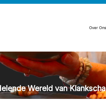
Over On
elende Wereld van Klankscha