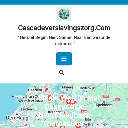
Skip
to
content
Cascadeverslavingszorg.com
"Herstel Begint Hier: Samen Naar Een Gezonde
Toekomst."
Open
Button
Optimale Welzijn Met
Deskundige
Neurofeedback
Therapeuten