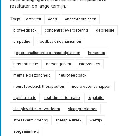
resultaten op lange termijn.
Tags:
activiteit
adhd
angststoornissen
biofeedback
concentratieverbetering
depressie
empathie
feedbackmechanismen
gepersonaliseerde behandelplannen
hersenen
hersenfunctie
hersengolven
interventies
mentale gezondheid
neurofeedback
neurofeedback therapeuten
neurowetenschappen
optimalisatie
real-time informatie
regulatie
slaapkwaliteit bevorderen
slaapproblemen
stressvermindering
therapie uniek
welzijn
zorgzaamheid