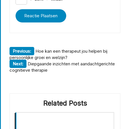
Berichtnavigatie
Previous:
Hoe kan een therapeut jou helpen bij
persoonlijke groei en welzijn?
Next:
Diepgaande inzichten met aandachtgerichte
cognitieve therapie
Related Posts