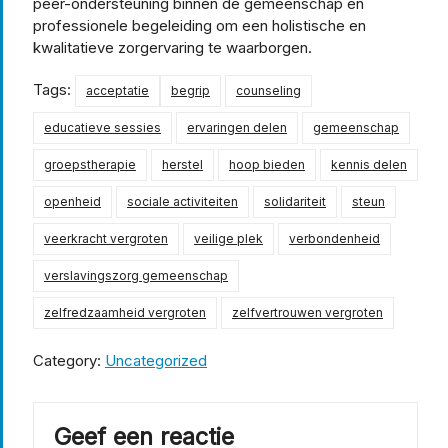
peer-ondersteuning binnen de gemeenschap en
professionele begeleiding om een holistische en
kwalitatieve zorgervaring te waarborgen.
Tags:
acceptatie
begrip
counseling
educatieve sessies
ervaringen delen
gemeenschap
groepstherapie
herstel
hoop bieden
kennis delen
openheid
sociale activiteiten
solidariteit
steun
veerkracht vergroten
veilige plek
verbondenheid
verslavingszorg gemeenschap
zelfredzaamheid vergroten
zelfvertrouwen vergroten
Category:
Uncategorized
Geef een reactie