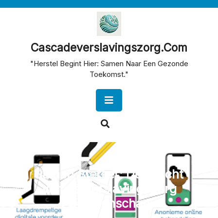
Skip
to
content
Cascadeverslavingszorg.com
"Herstel Begint Hier: Samen Naar Een Gezonde
Toekomst."
Open
Button
Samen Sterker: De Kracht
van de Verslavingszorg
Gemeenschap