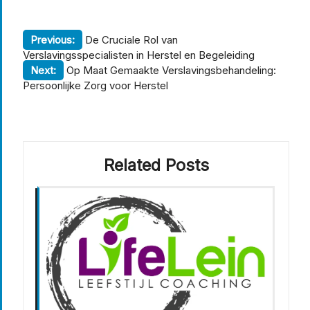
Berichtnavigatie
Previous:
De Cruciale Rol van
Verslavingsspecialisten in Herstel en Begeleiding
Next:
Op Maat Gemaakte Verslavingsbehandeling:
Persoonlijke Zorg voor Herstel
Related Posts