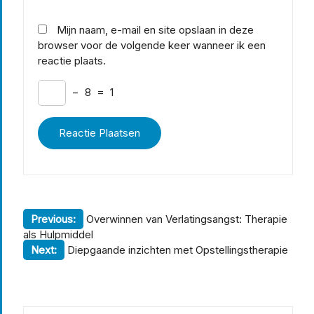
Mijn naam, e-mail en site opslaan in deze
browser voor de volgende keer wanneer ik een
reactie plaats.
−
8
=
1
Berichtnavigatie
Previous:
Overwinnen van Verlatingsangst: Therapie
als Hulpmiddel
Next:
Diepgaande inzichten met Opstellingstherapie