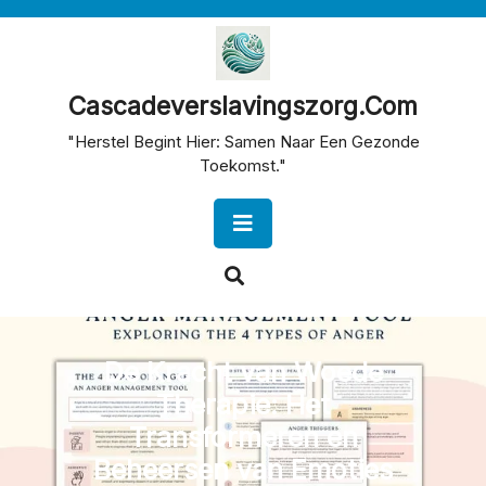
Skip
to
content
Cascadeverslavingszorg.com
"Herstel Begint Hier: Samen Naar Een Gezonde
Toekomst."
Open
Button
De Kracht van Woede
Therapie: Het
Transformeren en
Beheersen van Emoties