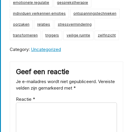
emotionele regulatie
gesprekstherapie
individuen verkennen emoties
ontspanningstechnieken
oorzaken
relaties
stressvermindering
transformeren
triggers
veilige ruimte
zelfinzicht
Category:
Uncategorized
Geef een reactie
Je e-mailadres wordt niet gepubliceerd.
Vereiste
velden zijn gemarkeerd met
*
Reactie
*