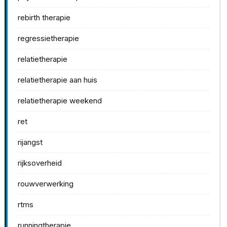
rebirth therapie
regressietherapie
relatietherapie
relatietherapie aan huis
relatietherapie weekend
ret
rijangst
rijksoverheid
rouwverwerking
rtms
runningtherapie