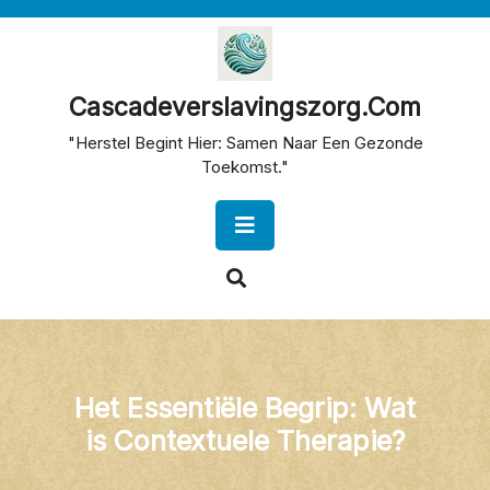
Skip
to
content
Cascadeverslavingszorg.com
"Herstel Begint Hier: Samen Naar Een Gezonde
Toekomst."
Open
Button
Het Essentiële Begrip: Wat
is Contextuele Therapie?