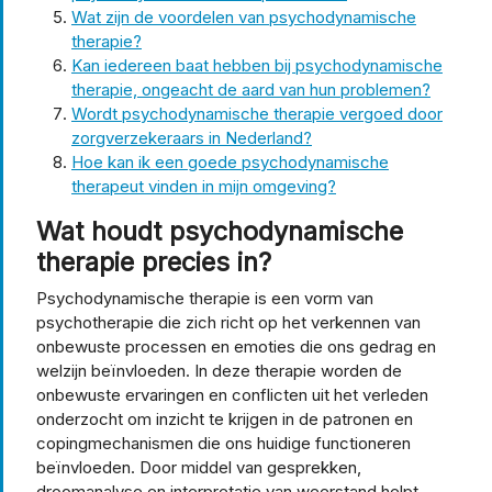
Wat zijn de voordelen van psychodynamische
therapie?
Kan iedereen baat hebben bij psychodynamische
therapie, ongeacht de aard van hun problemen?
Wordt psychodynamische therapie vergoed door
zorgverzekeraars in Nederland?
Hoe kan ik een goede psychodynamische
therapeut vinden in mijn omgeving?
Wat houdt psychodynamische
therapie precies in?
Psychodynamische therapie is een vorm van
psychotherapie die zich richt op het verkennen van
onbewuste processen en emoties die ons gedrag en
welzijn beïnvloeden. In deze therapie worden de
onbewuste ervaringen en conflicten uit het verleden
onderzocht om inzicht te krijgen in de patronen en
copingmechanismen die ons huidige functioneren
beïnvloeden. Door middel van gesprekken,
droomanalyse en interpretatie van weerstand helpt