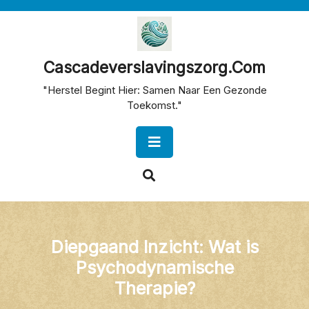
Skip
to
content
Cascadeverslavingszorg.com
"Herstel Begint Hier: Samen Naar Een Gezonde
Toekomst."
Open
Button
Diepgaand Inzicht: Wat is
Psychodynamische
Therapie?