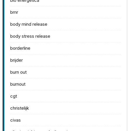
bio energetica
bmr
body mind release
body stress release
borderline
brijder
burn out
burnout
cgt
christelijk
civas