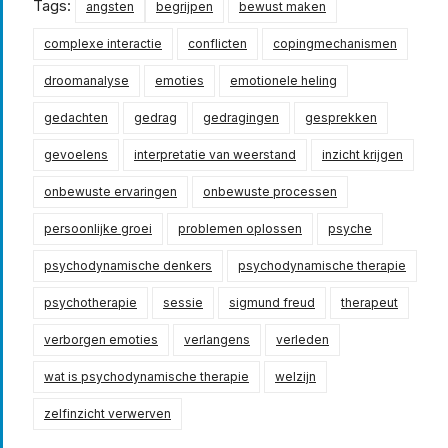
Tags:
angsten
begrijpen
bewust maken
complexe interactie
conflicten
copingmechanismen
droomanalyse
emoties
emotionele heling
gedachten
gedrag
gedragingen
gesprekken
gevoelens
interpretatie van weerstand
inzicht krijgen
onbewuste ervaringen
onbewuste processen
persoonlijke groei
problemen oplossen
psyche
psychodynamische denkers
psychodynamische therapie
psychotherapie
sessie
sigmund freud
therapeut
verborgen emoties
verlangens
verleden
wat is psychodynamische therapie
welzijn
zelfinzicht verwerven