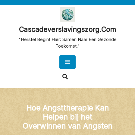
Skip
to
content
Cascadeverslavingszorg.com
"Herstel Begint Hier: Samen Naar Een Gezonde
Toekomst."
Open
Button
Hoe Angsttherapie Kan
Helpen bij het
Overwinnen van Angsten