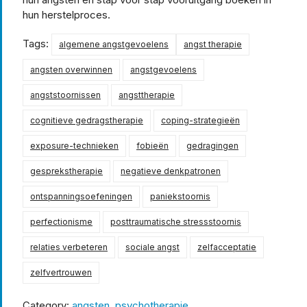
hun herstelproces.
Tags:
algemene angstgevoelens
angst therapie
angsten overwinnen
angstgevoelens
angststoornissen
angsttherapie
cognitieve gedragstherapie
coping-strategieën
exposure-technieken
fobieën
gedragingen
gesprekstherapie
negatieve denkpatronen
ontspanningsoefeningen
paniekstoornis
perfectionisme
posttraumatische stressstoornis
relaties verbeteren
sociale angst
zelfacceptatie
zelfvertrouwen
Category:
angsten
,
psychotherapie