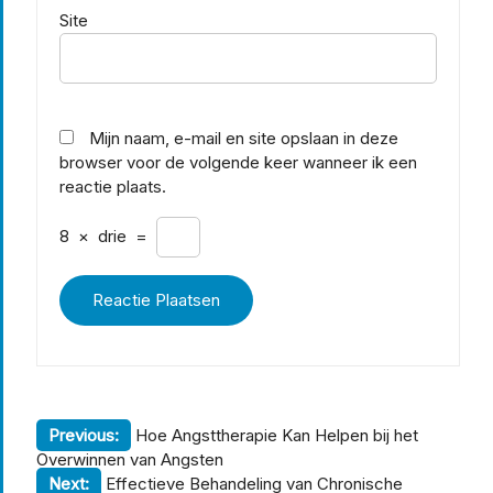
Site
Mijn naam, e-mail en site opslaan in deze
browser voor de volgende keer wanneer ik een
reactie plaats.
8
×
drie
=
Berichtnavigatie
Previous:
Hoe Angsttherapie Kan Helpen bij het
Overwinnen van Angsten
Next:
Effectieve Behandeling van Chronische