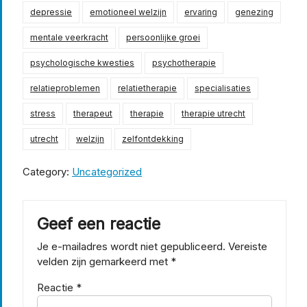
depressie
emotioneel welzijn
ervaring
genezing
mentale veerkracht
persoonlijke groei
psychologische kwesties
psychotherapie
relatieproblemen
relatietherapie
specialisaties
stress
therapeut
therapie
therapie utrecht
utrecht
welzijn
zelfontdekking
Category:
Uncategorized
Geef een reactie
Je e-mailadres wordt niet gepubliceerd.
Vereiste
velden zijn gemarkeerd met
*
Reactie
*