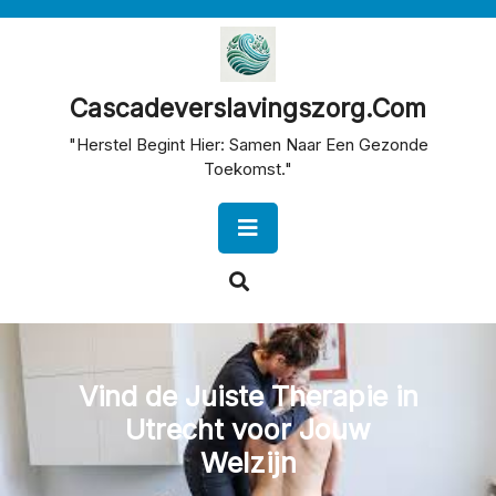
Skip
to
content
Cascadeverslavingszorg.com
"Herstel Begint Hier: Samen Naar Een Gezonde
Toekomst."
Open
Button
Vind de Juiste Therapie in
Utrecht voor Jouw
Welzijn