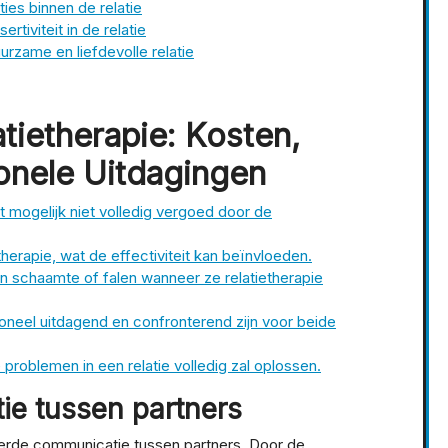
ties binnen de relatie
tiviteit in de relatie
rzame en liefdevolle relatie
atietherapie: Kosten,
onele Uitdagingen
t mogelijk niet volledig vergoed door de
therapie, wat de effectiviteit kan beïnvloeden.
 schaamte of falen wanneer ze relatietherapie
oneel uitdagend en confronterend zijn voor beide
le problemen in een relatie volledig zal oplossen.
ie tussen partners
terde communicatie tussen partners. Door de