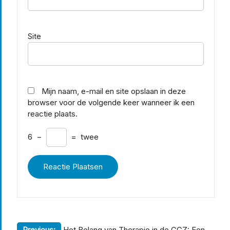
Site
Mijn naam, e-mail en site opslaan in deze
browser voor de volgende keer wanneer ik een
reactie plaats.
6
−
=
twee
Previous:
Het Belang van Therapie in de GGZ: Een