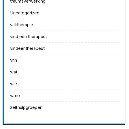
traumaverwerking
Uncategorized
vaktherapie
vind een therapeut
vindeentherapeut
vnn
wat
wie
wmo
zelfhulpgroepen