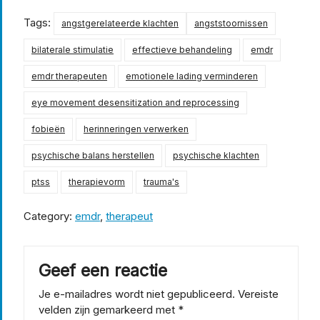
Tags:
angstgerelateerde klachten
angststoornissen
bilaterale stimulatie
effectieve behandeling
emdr
emdr therapeuten
emotionele lading verminderen
eye movement desensitization and reprocessing
fobieën
herinneringen verwerken
psychische balans herstellen
psychische klachten
ptss
therapievorm
trauma's
Category:
emdr
,
therapeut
Geef een reactie
Je e-mailadres wordt niet gepubliceerd.
Vereiste
velden zijn gemarkeerd met
*