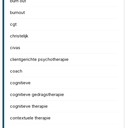
burn out
burnout
cgt
christelijk
civas
clientgerichte psychotherapie
coach
cognitieve
cognitieve gedragstherapie
cognitieve therapie
contextuele therapie