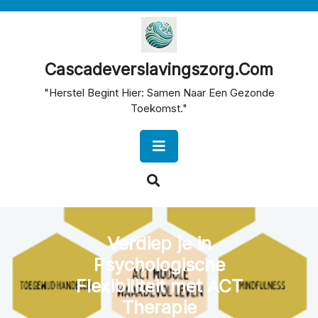
Skip
to
content
Cascadeverslavingszorg.com
"Herstel Begint Hier: Samen Naar Een Gezonde
Toekomst."
Open
Button
Verdiep je in
Psychologische
Flexibiliteit met ACT
Therapie