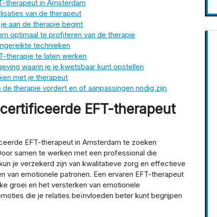
T-therapeut in Amsterdam
isaties van de therapeut
 je aan de therapie begint
om optimaal te profiteren van de therapie
ngereikte technieken
T-therapie te laten werken
eving waarin je je kwetsbaar kunt opstellen
ken met je therapeut
 de therapie vordert en of aanpassingen nodig zijn
certificeerde EFT-therapeut
ficeerde EFT-therapeut in Amsterdam te zoeken
Door samen te werken met een professional die
un je verzekerd zijn van kwalitatieve zorg en effectieve
ren van emotionele patronen. Een ervaren EFT-therapeut
jke groei en het versterken van emotionele
moties die je relaties beïnvloeden beter kunt begrijpen