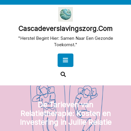
Skip
to
content
Cascadeverslavingszorg.com
"Herstel Begint Hier: Samen Naar Een Gezonde
Toekomst."
Open
Button
De Tarieven van
Relatietherapie: Kosten en
Investering in Jullie Relatie