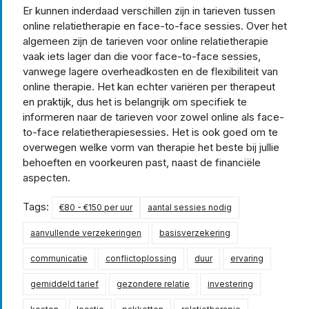
Er kunnen inderdaad verschillen zijn in tarieven tussen
online relatietherapie en face-to-face sessies. Over het
algemeen zijn de tarieven voor online relatietherapie
vaak iets lager dan die voor face-to-face sessies,
vanwege lagere overheadkosten en de flexibiliteit van
online therapie. Het kan echter variëren per therapeut
en praktijk, dus het is belangrijk om specifiek te
informeren naar de tarieven voor zowel online als face-
to-face relatietherapiesessies. Het is ook goed om te
overwegen welke vorm van therapie het beste bij jullie
behoeften en voorkeuren past, naast de financiële
aspecten.
Tags:
€80 - €150 per uur
aantal sessies nodig
aanvullende verzekeringen
basisverzekering
communicatie
conflictoplossing
duur
ervaring
gemiddeld tarief
gezondere relatie
investering