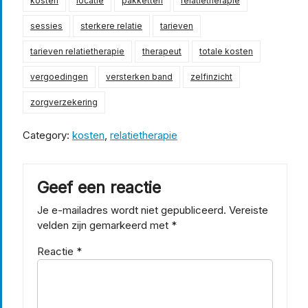
kosten
locatie
pakketten
relatietherapie
sessies
sterkere relatie
tarieven
tarieven relatietherapie
therapeut
totale kosten
vergoedingen
versterken band
zelfinzicht
zorgverzekering
Category:
kosten
,
relatietherapie
Geef een reactie
Je e-mailadres wordt niet gepubliceerd.
Vereiste
velden zijn gemarkeerd met
*
Reactie
*