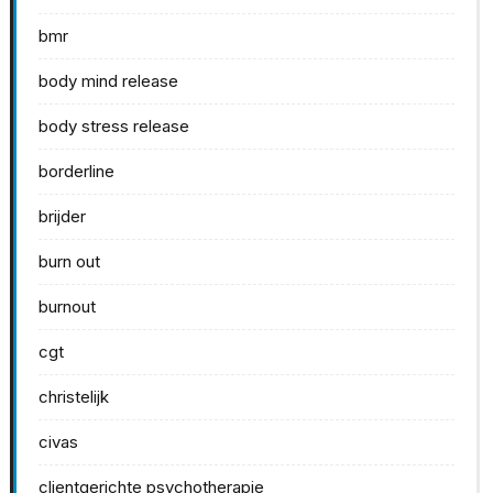
bmr
body mind release
body stress release
borderline
brijder
burn out
burnout
cgt
christelijk
civas
clientgerichte psychotherapie