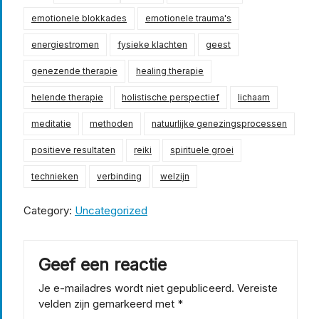
emotionele blokkades
emotionele trauma's
energiestromen
fysieke klachten
geest
genezende therapie
healing therapie
helende therapie
holistische perspectief
lichaam
meditatie
methoden
natuurlijke genezingsprocessen
positieve resultaten
reiki
spirituele groei
technieken
verbinding
welzijn
Category:
Uncategorized
Geef een reactie
Je e-mailadres wordt niet gepubliceerd.
Vereiste
velden zijn gemarkeerd met
*