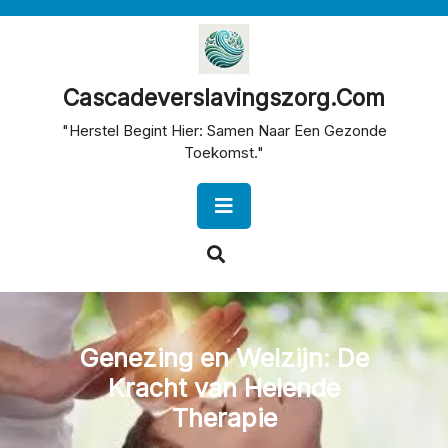
Skip
to
content
Cascadeverslavingszorg.com
"Herstel Begint Hier: Samen Naar Een Gezonde
Toekomst."
Open
Button
Genezing en Welzijn: De
Kracht van Helende
Therapie