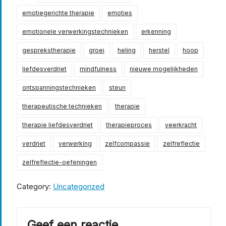
emotiegerichte therapie
emoties
emotionele verwerkingstechnieken
erkenning
gesprekstherapie
groei
heling
herstel
hoop
liefdesverdriet
mindfulness
nieuwe mogelijkheden
ontspanningstechnieken
steun
therapeutische technieken
therapie
therapie liefdesverdriet
therapieproces
veerkracht
verdriet
verwerking
zelfcompassie
zelfreflectie
zelfreflectie-oefeningen
Category:
Uncategorized
Geef een reactie