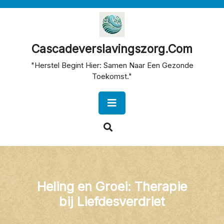
Skip
to
content
Cascadeverslavingszorg.com
"Herstel Begint Hier: Samen Naar Een Gezonde
Toekomst."
Open
Button
Heling en Groei: Therapie
bij Liefdesverdriet